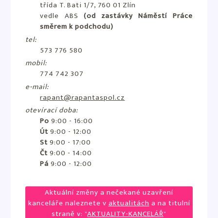
třída T. Bati 1/7, 760 01 Zlín
vedle ABS
(od zastávky Náměstí Práce
směrem k podchodu)
tel:
573 776 580
mobil:
774 742 307
e-mail:
rapant@rapantaspol.cz
otevírací doba:
Po
9:00 - 16:00
Út
9:00 - 12:00
St
9:00 - 17:00
Čt
9:00 - 14:00
Pá
9:00 - 12:00
Aktuální změny a nečekané uzavření
kanceláře naleznete v
aktualitách
a na titulní
straně v: "
AKTUALITY-KANCELÁŘ
"