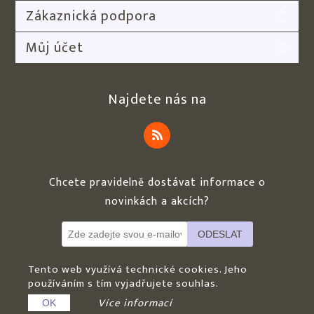
Zákaznická podpora
Můj účet
Najdete nás na
Chcete pravidelně dostávat informace o
novinkách a akcích?
ODESLAT
Tento web využívá technické cookies. Jeho
používáním s tím vyjadřujete souhlas.
Copyright © 2026 CK Rapant s.r.o.. Všechna práva vyhrazena.
Více informací
OK
Powered by
nopCommerce
| Webdesign by
HanaSOLO