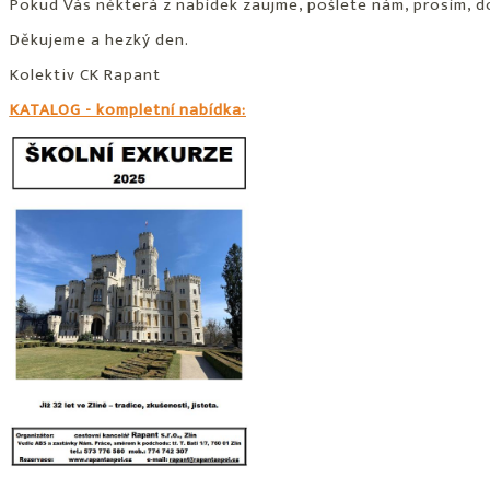
Pokud Vás některá z nabídek zaujme, pošlete nám, prosím, d
Děkujeme a hezký den.
Kolektiv CK Rapant
KATALOG - kompletní nabídka: