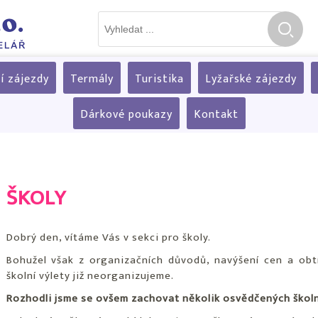
í zájezdy
Termály
Turistika
Lyžařské zájezdy
Dárkové poukazy
Kontakt
ŠKOLY
Dobrý den, vítáme Vás v sekci pro školy.
Bohužel však z organizačních důvodů, navýšení cen a obtí
školní výlety již neorganizujeme.
Rozhodli jsme se ovšem zachovat několik osvědčených školní