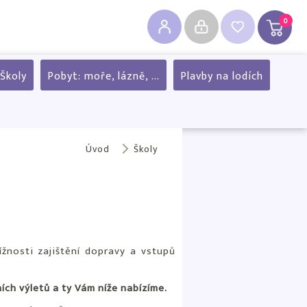
0
Školy
Pobyt: moře, lázně, ...
Plavby na lodích
Úvod
Školy
žnosti zajištění dopravy a vstupů
ch výletů a ty Vám níže nabízíme.