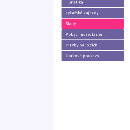
Turistika
Lyžařské zájezdy
Školy
Pobyt: moře, lázně, ...
Plavby na lodích
Dárkové poukazy