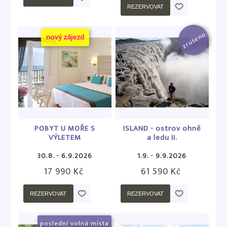
REZERVOVAT
zrušeno
nový zájezd
POBYT U MOŘE S
ISLAND - ostrov ohně
VÝLETEM
a ledu II.
30.8. - 6.9.2026
1.9. - 9.9.2026
17 990 Kč
61 590 Kč
REZERVOVAT
REZERVOVAT
poslední volná místa