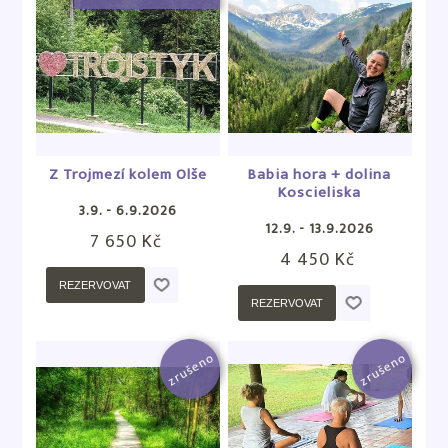
Z Trojmezí kolem Olše
Babia hora + dolina
Koscieliska
3.9. - 6.9.2026
12.9. - 13.9.2026
7 650 Kč
4 450 Kč
REZERVOVAT
REZERVOVAT
zrušeno
zrušeno