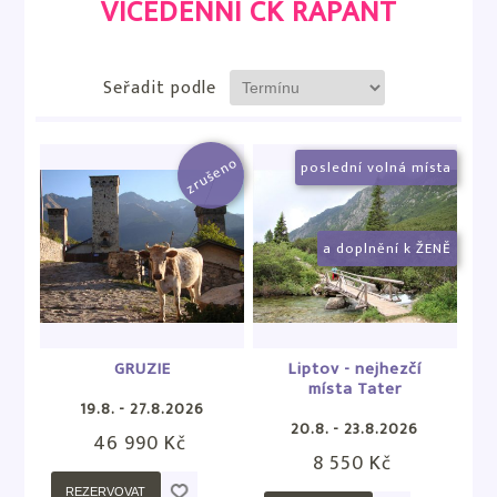
VÍCEDENNÍ CK RAPANT
Seřadit podle
zrušeno
poslední volná místa
a doplnění k ŽENĚ
GRUZIE
Liptov - nejhezčí
místa Tater
19.8. - 27.8.2026
20.8. - 23.8.2026
46 990 Kč
8 550 Kč
REZERVOVAT