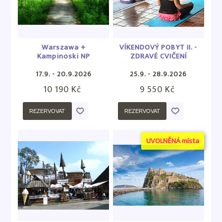
Warszawa +
VÍKENDOVÝ POBYT II. -
Kampinoski NP
ZDRAVÉ CVIČENÍ
17.9. - 20.9.2026
25.9. - 28.9.2026
10 190 Kč
9 550 Kč
REZERVOVAT
REZERVOVAT
UVOLNĚNÁ místa