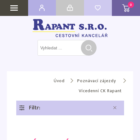
0
Úvod
Poznávací zájezdy
Vícedenní CK Rapant
Filtr:
Vymazat vše